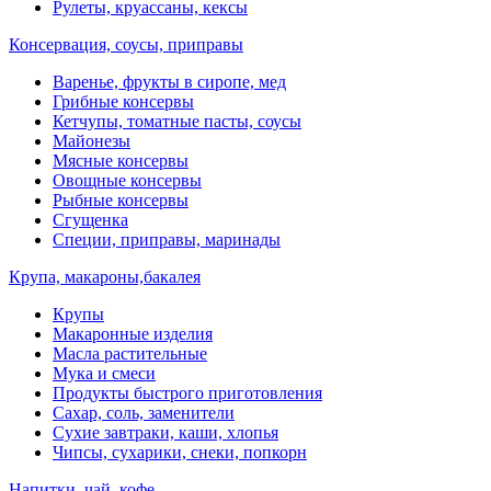
Рулеты, круассаны, кексы
Консервация, соусы, приправы
Варенье, фрукты в сиропе, мед
Грибные консервы
Кетчупы, томатные пасты, соусы
Майонезы
Мясные консервы
Овощные консервы
Рыбные консервы
Сгущенка
Специи, приправы, маринады
Крупа, макароны,бакалея
Крупы
Макаронные изделия
Масла растительные
Мука и смеси
Продукты быстрого приготовления
Сахар, соль, заменители
Сухие завтраки, каши, хлопья
Чипсы, сухарики, снеки, попкорн
Напитки, чай, кофе