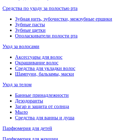
Средства по уходу за полостью рта
Зубная нить, зубочистки, межзубные ершики
Зубные пасты
Зубные щетки
Ополаскиватели полости рта
Уход за волосами
Аксессуары для волос
Окрашивание волос
Средства для укладки волос
Шампуни, бальзамы, маски
Уход за телом
Банные принадлежности
Дезодоранты
Загар и защита от солнца
Мыло
Средства для ванны и душа
Парфюмерия для детей
Парфюмерия для женщин