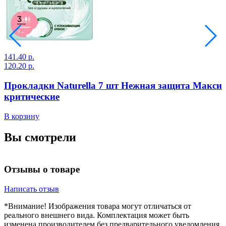
141.40 р.
1
120.20 р.
1
Прокладки Naturella 7 шт Нежная защита Макси
критические
В корзину
В
Вы смотрели
Отзывы о товаре
Написать отзыв
*Внимание! Изображения товара могут отличаться от
реального внешнего вида. Комплектация может быть
изменена производителем без предварительного уведомления.