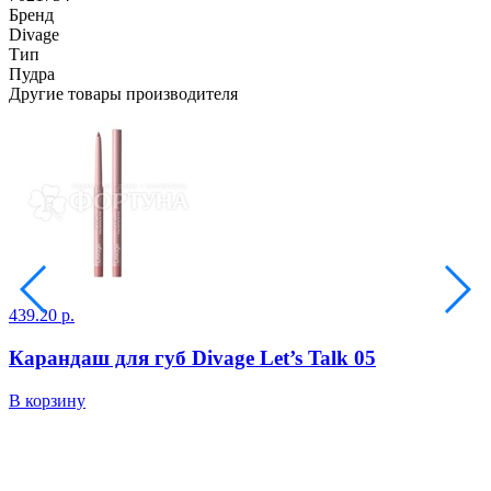
Бренд
Divage
Тип
Пудра
Другие товары производителя
439.20 р.
3
2
Карандаш для губ Divage Let’s Talk 05
В корзину
В