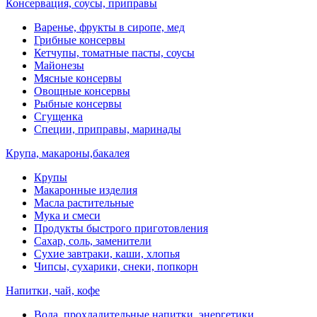
Консервация, соусы, приправы
Варенье, фрукты в сиропе, мед
Грибные консервы
Кетчупы, томатные пасты, соусы
Майонезы
Мясные консервы
Овощные консервы
Рыбные консервы
Сгущенка
Специи, приправы, маринады
Крупа, макароны,бакалея
Крупы
Макаронные изделия
Масла растительные
Мука и смеси
Продукты быстрого приготовления
Сахар, соль, заменители
Сухие завтраки, каши, хлопья
Чипсы, сухарики, снеки, попкорн
Напитки, чай, кофе
Вода, прохладительные напитки, энергетики