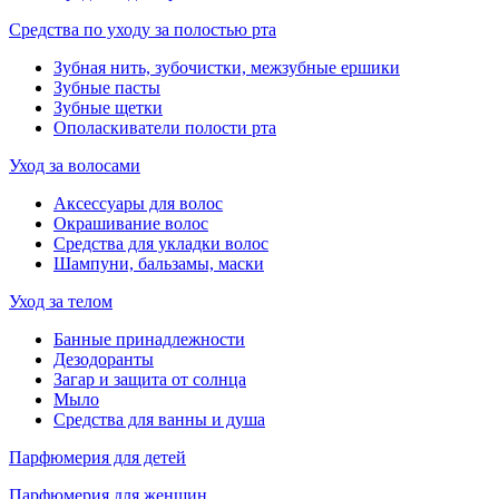
Средства по уходу за полостью рта
Зубная нить, зубочистки, межзубные ершики
Зубные пасты
Зубные щетки
Ополаскиватели полости рта
Уход за волосами
Аксессуары для волос
Окрашивание волос
Средства для укладки волос
Шампуни, бальзамы, маски
Уход за телом
Банные принадлежности
Дезодоранты
Загар и защита от солнца
Мыло
Средства для ванны и душа
Парфюмерия для детей
Парфюмерия для женщин