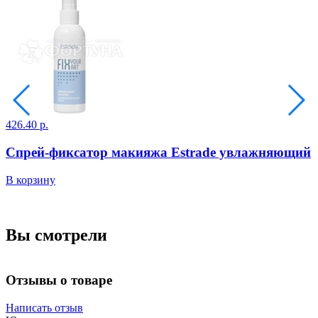
426.40 р.
3
Спрей-фиксатор макияжа Estrade увлажняющий
В корзину
В
Вы смотрели
Отзывы о товаре
Написать отзыв