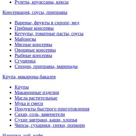
Рулеты, круассаны, кексы
Консервация, соусы, приправы
Варенье, фрукты в сиропе, мед
Грибные консервы
Кетчупы, томатные пасты, соусы
Майонезы
Мясные консервы
Овощные консервы
Рыбные консервы
Сгущенка
Специи, приправы, маринады
Крупа, макароны,бакалея
Крупы
Макаронные изделия
Масла растительные
Мука и смеси
Продукты быстрого приготовления
Сахар, соль, заменители
Сухие завтраки, каши, хлопья
Чипсы, сухарики, снеки, попкорн
Напитки, чай, кофе