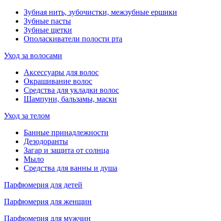
Зубная нить, зубочистки, межзубные ершики
Зубные пасты
Зубные щетки
Ополаскиватели полости рта
Уход за волосами
Аксессуары для волос
Окрашивание волос
Средства для укладки волос
Шампуни, бальзамы, маски
Уход за телом
Банные принадлежности
Дезодоранты
Загар и защита от солнца
Мыло
Средства для ванны и душа
Парфюмерия для детей
Парфюмерия для женщин
Парфюмерия для мужчин