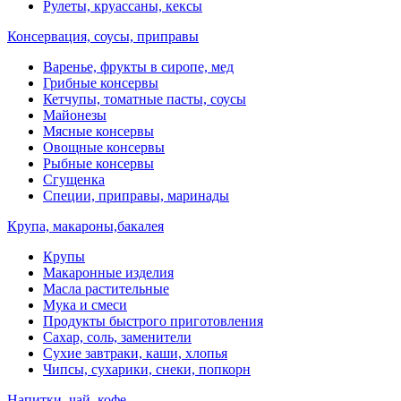
Рулеты, круассаны, кексы
Консервация, соусы, приправы
Варенье, фрукты в сиропе, мед
Грибные консервы
Кетчупы, томатные пасты, соусы
Майонезы
Мясные консервы
Овощные консервы
Рыбные консервы
Сгущенка
Специи, приправы, маринады
Крупа, макароны,бакалея
Крупы
Макаронные изделия
Масла растительные
Мука и смеси
Продукты быстрого приготовления
Сахар, соль, заменители
Сухие завтраки, каши, хлопья
Чипсы, сухарики, снеки, попкорн
Напитки, чай, кофе