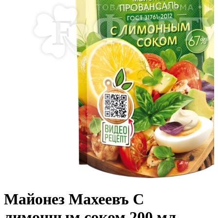
Майонез Махеевъ С
лимонным соком 200 мл