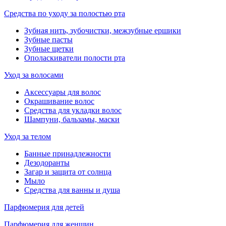
Средства по уходу за полостью рта
Зубная нить, зубочистки, межзубные ершики
Зубные пасты
Зубные щетки
Ополаскиватели полости рта
Уход за волосами
Аксессуары для волос
Окрашивание волос
Средства для укладки волос
Шампуни, бальзамы, маски
Уход за телом
Банные принадлежности
Дезодоранты
Загар и защита от солнца
Мыло
Средства для ванны и душа
Парфюмерия для детей
Парфюмерия для женщин