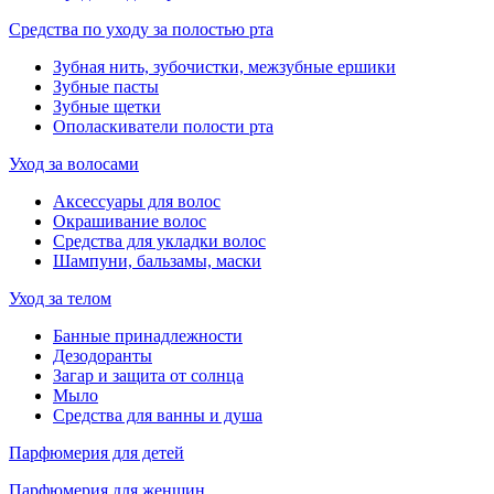
Средства по уходу за полостью рта
Зубная нить, зубочистки, межзубные ершики
Зубные пасты
Зубные щетки
Ополаскиватели полости рта
Уход за волосами
Аксессуары для волос
Окрашивание волос
Средства для укладки волос
Шампуни, бальзамы, маски
Уход за телом
Банные принадлежности
Дезодоранты
Загар и защита от солнца
Мыло
Средства для ванны и душа
Парфюмерия для детей
Парфюмерия для женщин