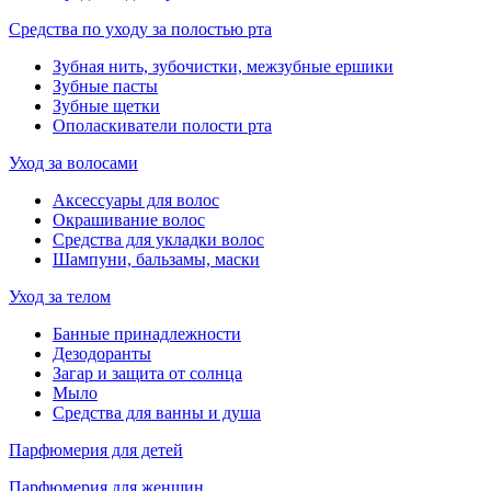
Средства по уходу за полостью рта
Зубная нить, зубочистки, межзубные ершики
Зубные пасты
Зубные щетки
Ополаскиватели полости рта
Уход за волосами
Аксессуары для волос
Окрашивание волос
Средства для укладки волос
Шампуни, бальзамы, маски
Уход за телом
Банные принадлежности
Дезодоранты
Загар и защита от солнца
Мыло
Средства для ванны и душа
Парфюмерия для детей
Парфюмерия для женщин