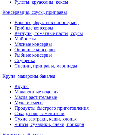
Рулеты, круассаны, кексы
Консервация, соусы, приправы
Варенье, фрукты в сиропе, мед
Грибные консервы
Кетчупы, томатные пасты, соусы
Майонезы
Мясные консервы
Овощные консервы
Рыбные консервы
Сгущенка
Специи, приправы, маринады
Крупа, макароны,бакалея
Крупы
Макаронные изделия
Масла растительные
Мука и смеси
Продукты быстрого приготовления
Сахар, соль, заменители
Сухие завтраки, каши, хлопья
Чипсы, сухарики, снеки, попкорн
Напитки, чай, кофе