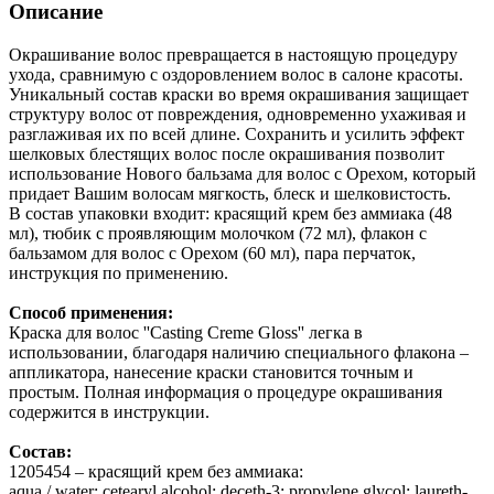
Описание
Окрашивание волос превращается в настоящую процедуру
ухода, сравнимую с оздоровлением волос в салоне красоты.
Уникальный состав краски во время окрашивания защищает
структуру волос от повреждения, одновременно ухаживая и
разглаживая их по всей длине. Сохранить и усилить эффект
шелковых блестящих волос после окрашивания позволит
использование Нового бальзама для волос с Орехом, который
придает Вашим волосам мягкость, блеск и шелковистость.
В состав упаковки входит: красящий крем без аммиака (48
мл), тюбик с проявляющим молочком (72 мл), флакон с
бальзамом для волос с Орехом (60 мл), пара перчаток,
инструкция по применению.
Способ применения:
Краска для волос ''Casting Creme Gloss'' легка в
использовании, благодаря наличию специального флакона –
аппликатора, нанесение краски становится точным и
простым. Полная информация о процедуре окрашивания
содержится в инструкции.
Состав:
1205454 – красящий крем без аммиака:
aqua / water; cetearyl alcohol; deceth-3; propylene glycol; laureth-