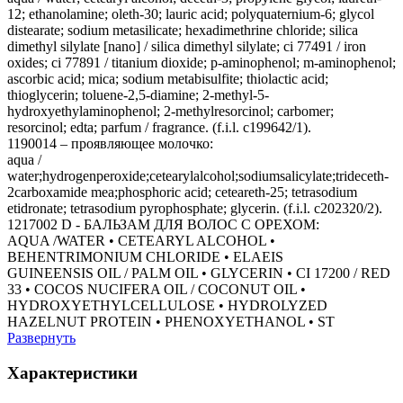
12; ethanolamine; oleth-30; lauric acid; polyquaternium-6; glycol
distearate; sodium metasilicate; hexadimethrine chloride; silica
dimethyl silylate [nano] / silica dimethyl silylate; ci 77491 / iron
oxides; ci 77891 / titanium dioxide; p-aminophenol; m-aminophenol;
ascorbic acid; mica; sodium metabisulfite; thiolactic acid;
thioglycerin; toluene-2,5-diamine; 2-methyl-5-
hydroxyethylaminophenol; 2-methylresorcinol; carbomer;
resorcinol; edta; parfum / fragrance. (f.i.l. c199642/1).
1190014 – проявляющее молочко:
aqua /
water;hydrogenperoxide;cetearylalcohol;sodiumsalicylate;trideceth-
2carboxamide mea;phosphoric acid; ceteareth-25; tetrasodium
etidronate; tetrasodium pyrophosphate; glycerin. (f.i.l. c202320/2).
1217002 D - БАЛЬЗАМ ДЛЯ ВОЛОС С ОРЕХОМ:
AQUA /WATER • CETEARYL ALCOHOL •
BEHENTRIMONIUM CHLORIDE • ELAEIS
GUINEENSIS OIL / PALM OIL • GLYCERIN • CI 17200 / RED
33 • COCOS NUCIFERA OIL / COCONUT OIL •
HYDROXYETHYLCELLULOSE • HYDROLYZED
HAZELNUT PROTEIN • PHENOXYETHANOL • ST
Развернуть
Характеристики