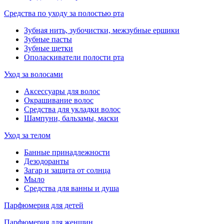
Средства по уходу за полостью рта
Зубная нить, зубочистки, межзубные ершики
Зубные пасты
Зубные щетки
Ополаскиватели полости рта
Уход за волосами
Аксессуары для волос
Окрашивание волос
Средства для укладки волос
Шампуни, бальзамы, маски
Уход за телом
Банные принадлежности
Дезодоранты
Загар и защита от солнца
Мыло
Средства для ванны и душа
Парфюмерия для детей
Парфюмерия для женщин