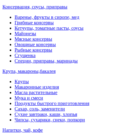
Консервация, соусы, приправы
Варенье, фрукты в сиропе, мед
Грибные консервы
Кетчупы, томатные пасты, соусы
Майонезы
Мясные консервы
Овощные консервы
Рыбные консервы
Сгущенка
Специи, приправы, маринады
Крупа, макароны,бакалея
Крупы
Макаронные изделия
Масла растительные
Мука и смеси
Продукты быстрого приготовления
Сахар, соль, заменители
Сухие завтраки, каши, хлопья
Чипсы, сухарики, снеки, попкорн
Напитки, чай, кофе