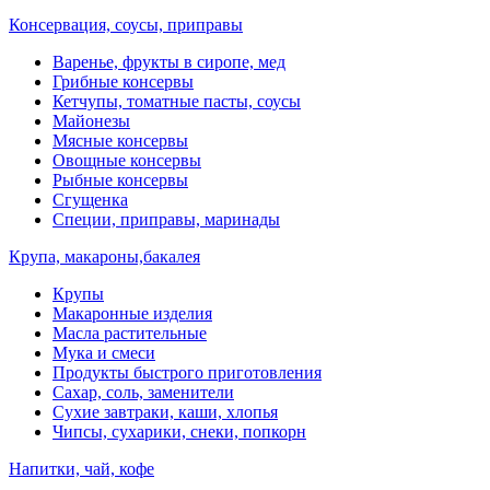
Консервация, соусы, приправы
Варенье, фрукты в сиропе, мед
Грибные консервы
Кетчупы, томатные пасты, соусы
Майонезы
Мясные консервы
Овощные консервы
Рыбные консервы
Сгущенка
Специи, приправы, маринады
Крупа, макароны,бакалея
Крупы
Макаронные изделия
Масла растительные
Мука и смеси
Продукты быстрого приготовления
Сахар, соль, заменители
Сухие завтраки, каши, хлопья
Чипсы, сухарики, снеки, попкорн
Напитки, чай, кофе