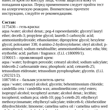
нанести крем по контуру лица, чтобы защитить кожу от
попадания краски. Перед применением следует пройти тест
на аллергическую реакцию. Внимательно прочтите
инструкцию, следуйте ее рекомендациям.
Состав:
1175436 – гель-краска:
aqua /water; alcohol denat.; peg-4 rapeseedamide; glyceryl lauryl
ether; deceth-3; propylene glycol; laureth-5 carboxylic acid;
ammoniumhydroxide; ethanolamine; dipropylene glycol; hexylene
glycol; poloxamer 338; 4-amino-2-hydroxytoluene; oleyl alcohol; p-
aminophenol; sodium metabisulfite; ammoniumthiolactate; edta; bht;
erythorbic acid; parfum / fragrance. (f.i.l. c180099/1).
1190015 – проявляющий крем:
aqua / water; hydrogen peroxide; cetearyl alcohol; sodium salicylate;
trideceth-2 carboxamide mea; phosphoric acid; ceteareth-25;
tetrasodium etidronate; tetrasodium pyrophosphate; glycerin. (f.i.l.
c202321/2).
1087166 e – бальзам усилитель цвета:
aqua / water; cetearyl alcohol; glycerin; behentrimonium chloride;
candelilla cera / candelilla wax; amodimethicone; cetyl esters;
isopropyl alcohol; tocopheryl acetate; alcohol denat.; lecithin;
tocopherol; sodium pca; oleth-10; ppg-5-ceteth-20; ethylhexyl
methoxycinnamate; ethylhexyl salicylate; trideceth-6; chlorhexidine
dihydrochloride; limonene; camelina sativa oil / camelina sativa seed