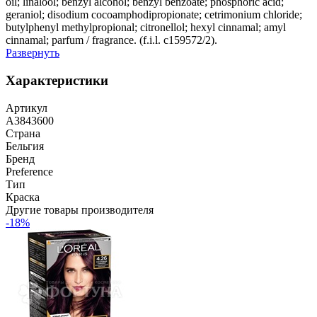
oil; linalool; benzyl alcohol; benzyl benzoate; phosphoric acid;
geraniol; disodium cocoamphodipropionate; cetrimonium chloride;
butylphenyl methylpropional; citronellol; hexyl cinnamal; amyl
cinnamal; parfum / fragrance. (f.i.l. c159572/2).
Развернуть
Характеристики
Артикул
A3843600
Страна
Бельгия
Бренд
Preference
Тип
Краска
Другие товары производителя
-18%