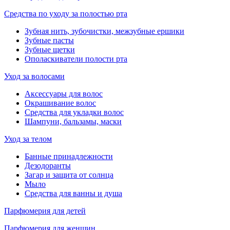
Средства по уходу за полостью рта
Зубная нить, зубочистки, межзубные ершики
Зубные пасты
Зубные щетки
Ополаскиватели полости рта
Уход за волосами
Аксессуары для волос
Окрашивание волос
Средства для укладки волос
Шампуни, бальзамы, маски
Уход за телом
Банные принадлежности
Дезодоранты
Загар и защита от солнца
Мыло
Средства для ванны и душа
Парфюмерия для детей
Парфюмерия для женщин