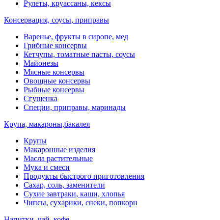
Рулеты, круассаны, кексы
Консервация, соусы, приправы
Варенье, фрукты в сиропе, мед
Грибные консервы
Кетчупы, томатные пасты, соусы
Майонезы
Мясные консервы
Овощные консервы
Рыбные консервы
Сгущенка
Специи, приправы, маринады
Крупа, макароны,бакалея
Крупы
Макаронные изделия
Масла растительные
Мука и смеси
Продукты быстрого приготовления
Сахар, соль, заменители
Сухие завтраки, каши, хлопья
Чипсы, сухарики, снеки, попкорн
Напитки, чай, кофе