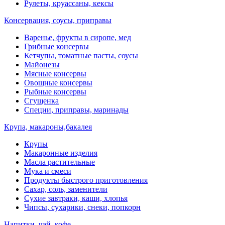
Рулеты, круассаны, кексы
Консервация, соусы, приправы
Варенье, фрукты в сиропе, мед
Грибные консервы
Кетчупы, томатные пасты, соусы
Майонезы
Мясные консервы
Овощные консервы
Рыбные консервы
Сгущенка
Специи, приправы, маринады
Крупа, макароны,бакалея
Крупы
Макаронные изделия
Масла растительные
Мука и смеси
Продукты быстрого приготовления
Сахар, соль, заменители
Сухие завтраки, каши, хлопья
Чипсы, сухарики, снеки, попкорн
Напитки, чай, кофе