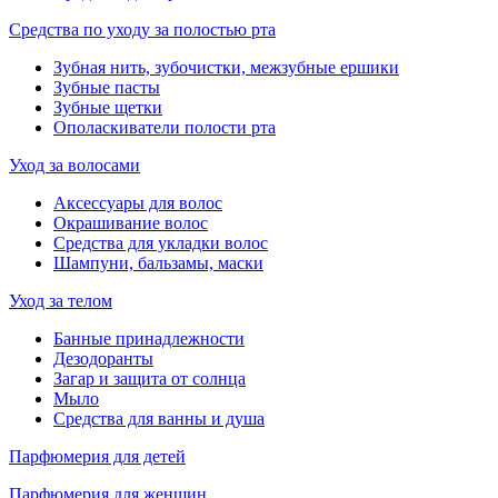
Средства по уходу за полостью рта
Зубная нить, зубочистки, межзубные ершики
Зубные пасты
Зубные щетки
Ополаскиватели полости рта
Уход за волосами
Аксессуары для волос
Окрашивание волос
Средства для укладки волос
Шампуни, бальзамы, маски
Уход за телом
Банные принадлежности
Дезодоранты
Загар и защита от солнца
Мыло
Средства для ванны и душа
Парфюмерия для детей
Парфюмерия для женщин