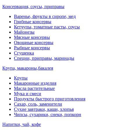
Консервация, соусы, приправы
Варенье, фрукты в сиропе, мед
Грибные консервы
Кетчупы, томатные пасты, соусы
Майонезы
Мясные консервы
Овощные консервы
Рыбные консервы
Сгущенка
Специи, приправы, маринады
Крупа, макароны,бакалея
Крупы
Макаронные изделия
Масла растительные
Мука и смеси
Продукты быстрого приготовления
Сахар, соль, заменители
Сухие завтраки, каши, хлопья
Чипсы, сухарики, снеки, попкорн
Напитки, чай, кофе