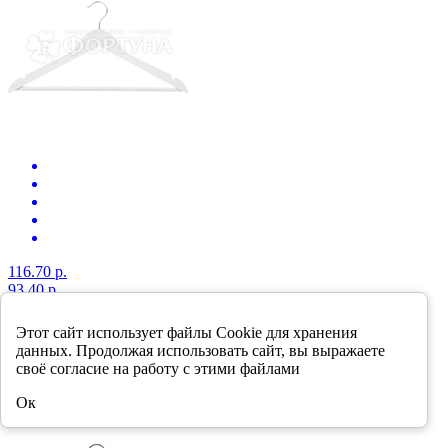
116.70 р.
93.40 р.
Вешалка Рыжий кот деревянная размер 44-48
Этот сайт использует файлы Cookie для хранения
данных. Продолжая использовать сайт, вы выражаете
В корзину
своё согласие на работу с этими файлами
-20%
Ок