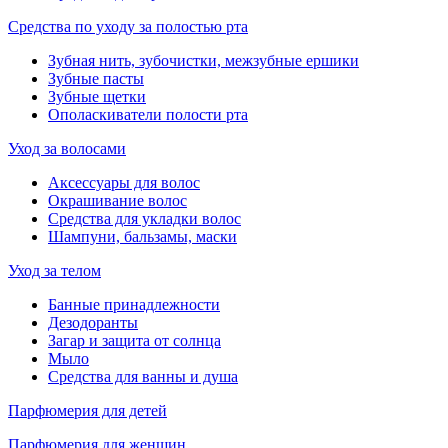
Средства по уходу за полостью рта
Зубная нить, зубочистки, межзубные ершики
Зубные пасты
Зубные щетки
Ополаскиватели полости рта
Уход за волосами
Аксессуары для волос
Окрашивание волос
Средства для укладки волос
Шампуни, бальзамы, маски
Уход за телом
Банные принадлежности
Дезодоранты
Загар и защита от солнца
Мыло
Средства для ванны и душа
Парфюмерия для детей
Парфюмерия для женщин