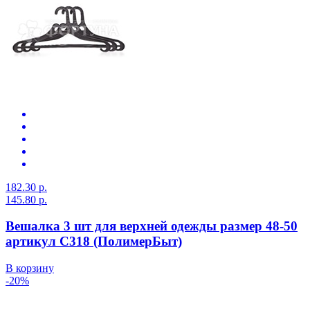
182.30 р.
145.80 р.
Вешалка 3 шт для верхней одежды размер 48-50
артикул С318 (ПолимерБыт)
В корзину
-20%