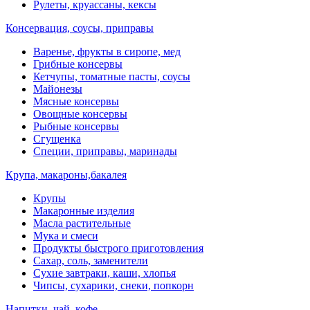
Рулеты, круассаны, кексы
Консервация, соусы, приправы
Варенье, фрукты в сиропе, мед
Грибные консервы
Кетчупы, томатные пасты, соусы
Майонезы
Мясные консервы
Овощные консервы
Рыбные консервы
Сгущенка
Специи, приправы, маринады
Крупа, макароны,бакалея
Крупы
Макаронные изделия
Масла растительные
Мука и смеси
Продукты быстрого приготовления
Сахар, соль, заменители
Сухие завтраки, каши, хлопья
Чипсы, сухарики, снеки, попкорн
Напитки, чай, кофе