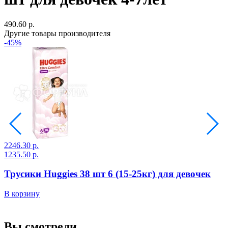
490.60 р.
Другие товары производителя
-45%
2246.30 р.
2
1235.50 р.
1
Трусики Huggies 38 шт 6 (15-25кг) для девочек
В корзину
В
Вы смотрели