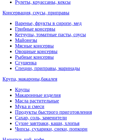
Рулеты, круассаны, кексы
Консервация, соусы, приправы
Варенье, фрукты в сиропе, мед
Грибные консервы
Кетчупы, томатные пасты, соусы
Майонезы
Мясные консервы
Овощные консервы
Рыбные консервы
Сгущенка
Специи, приправы, маринады
Крупа, макароны,бакалея
Крупы
Макаронные изделия
Масла растительные
Мука и смеси
Продукты быстрого приготовления
Сахар, соль, заменители
Сухие завтраки, каши, хлопья
Чипсы, сухарики, снеки, попкорн
Напитки, чай, кофе