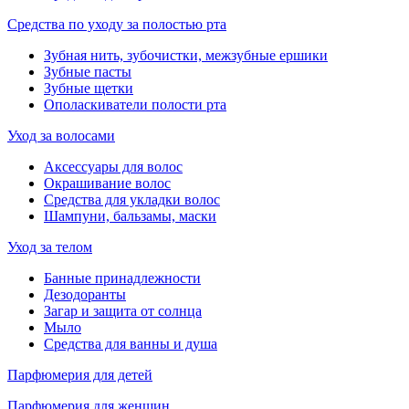
Средства по уходу за полостью рта
Зубная нить, зубочистки, межзубные ершики
Зубные пасты
Зубные щетки
Ополаскиватели полости рта
Уход за волосами
Аксессуары для волос
Окрашивание волос
Средства для укладки волос
Шампуни, бальзамы, маски
Уход за телом
Банные принадлежности
Дезодоранты
Загар и защита от солнца
Мыло
Средства для ванны и душа
Парфюмерия для детей
Парфюмерия для женщин