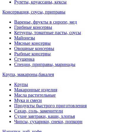
Рулеты, круассаны, кексы
Консервация, соусы, приправы
Варенье, фрукты в сиропе, мед
Грибные консервы
Кетчупы, томатные пасты, соусы
Майонезы
Мясные консервы
Овощные консервы
Рыбные консервы
Сгущенка
Специи, приправы, маринады
Крупа, макароны,бакалея
Крупы
Макаронные изделия
Масла растительные
Мука и смеси
Продукты быстрого приготовления
Сахар, соль, заменители
Сухие завтраки, каши, хлопья
Чипсы, сухарики, снеки, попкорн
Напитки, чай, кофе