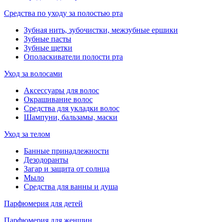
Средства по уходу за полостью рта
Зубная нить, зубочистки, межзубные ершики
Зубные пасты
Зубные щетки
Ополаскиватели полости рта
Уход за волосами
Аксессуары для волос
Окрашивание волос
Средства для укладки волос
Шампуни, бальзамы, маски
Уход за телом
Банные принадлежности
Дезодоранты
Загар и защита от солнца
Мыло
Средства для ванны и душа
Парфюмерия для детей
Парфюмерия для женщин