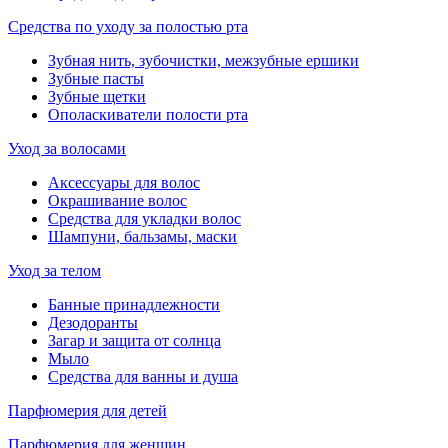
Средства по уходу за полостью рта
Зубная нить, зубочистки, межзубные ершики
Зубные пасты
Зубные щетки
Ополаскиватели полости рта
Уход за волосами
Аксессуары для волос
Окрашивание волос
Средства для укладки волос
Шампуни, бальзамы, маски
Уход за телом
Банные принадлежности
Дезодоранты
Загар и защита от солнца
Мыло
Средства для ванны и душа
Парфюмерия для детей
Парфюмерия для женщин