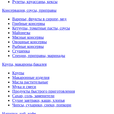
Рулеты, круассаны, кексы
Консервация, соусы, приправы
Варенье, фрукты в сиропе, мед
Грибные консервы
Кетчупы, томатные пасты, соусы
Майонезы
Мясные консервы
Овощные консервы
Рыбные консервы
Сгущенка
Специи, приправы, маринады
Крупа, макароны,бакалея
Крупы
Макаронные изделия
Масла растительные
Мука и смеси
Продукты быстрого приготовления
Сахар, соль, заменители
Сухие завтраки, каши, хлопья
Чипсы, сухарики, снеки, попкорн
Напитки, чай, кофе