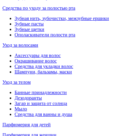
Средства по уходу за полостью рта
Зубная нить, зубочистки, межзубные ершики
Зубные пасты
Зубные щетки
Ополаскиватели полости рта
Уход за волосами
Аксессуары для волос
Окрашивание волос
Средства для укладки волос
Шампуни, бальзамы, маски
Уход за телом
Банные принадлежности
Дезодоранты
Загар и защита от солнца
Мыло
Средства для ванны и душа
Парфюмерия для детей
Парфюмерия для женщин