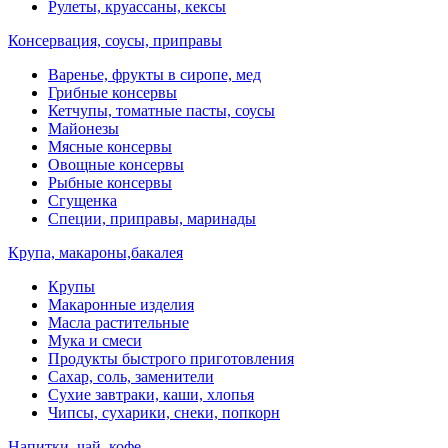
Рулеты, круассаны, кексы
Консервация, соусы, приправы
Варенье, фрукты в сиропе, мед
Грибные консервы
Кетчупы, томатные пасты, соусы
Майонезы
Мясные консервы
Овощные консервы
Рыбные консервы
Сгущенка
Специи, приправы, маринады
Крупа, макароны,бакалея
Крупы
Макаронные изделия
Масла растительные
Мука и смеси
Продукты быстрого приготовления
Сахар, соль, заменители
Сухие завтраки, каши, хлопья
Чипсы, сухарики, снеки, попкорн
Напитки, чай, кофе