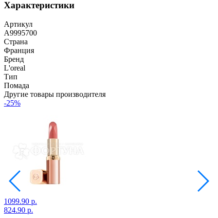
Характеристики
Артикул
A9995700
Страна
Франция
Бренд
L'oreal
Тип
Помада
Другие товары производителя
-25%
1099.90 р.
1
824.90 р.
1