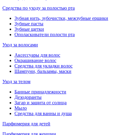
Средства по уходу за полостью рта
Зубная нить, зубочистки, межзубные ершики
Зубные пасты
Зубные щетки
Ополаскиватели полости рта
Уход за волосами
Аксессуары для волос
Окрашивание волос
Средства для укладки волос
Шампуни, бальзамы, маски
Уход за телом
Банные принадлежности
Дезодоранты
Загар и защита от солнца
Мыло
Средства для ванны и душа
Парфюмерия для детей
Парфюмерия для женщин