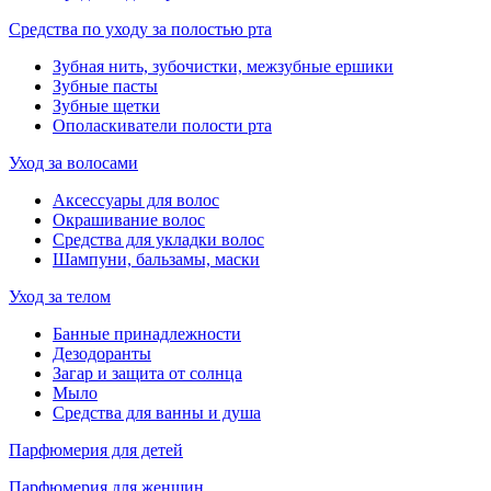
Средства по уходу за полостью рта
Зубная нить, зубочистки, межзубные ершики
Зубные пасты
Зубные щетки
Ополаскиватели полости рта
Уход за волосами
Аксессуары для волос
Окрашивание волос
Средства для укладки волос
Шампуни, бальзамы, маски
Уход за телом
Банные принадлежности
Дезодоранты
Загар и защита от солнца
Мыло
Средства для ванны и душа
Парфюмерия для детей
Парфюмерия для женщин