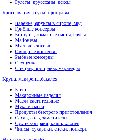
Рулеты, круассаны, кексы
Консервация, соусы, приправы
Варенье, фрукты в сиропе, мед
Грибные консервы
Кетчупы, томатные пасты, соусы
Майонезы
Мясные консервы
Овощные консервы
Рыбные консервы
Сгущенка
Специи, приправы, маринады
Крупа, макароны,бакалея
Крупы
Макаронные изделия
Масла растительные
Мука и смеси
Продукты быстрого приготовления
Сахар, соль, заменители
Сухие завтраки, каши, хлопья
Чипсы, сухарики, снеки, попкорн
Напитки, чай, кофе