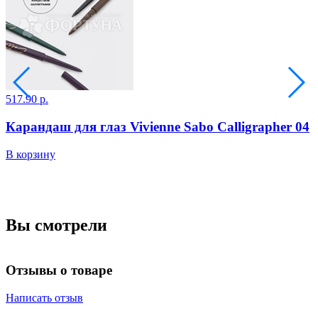
517.90 р.
3
2
Карандаш для глаз Vivienne Sabo Calligrapher 04
В корзину
В
Вы смотрели
Отзывы о товаре
Написать отзыв