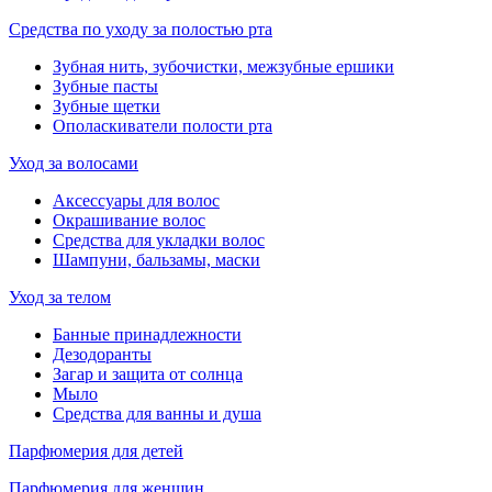
Средства по уходу за полостью рта
Зубная нить, зубочистки, межзубные ершики
Зубные пасты
Зубные щетки
Ополаскиватели полости рта
Уход за волосами
Аксессуары для волос
Окрашивание волос
Средства для укладки волос
Шампуни, бальзамы, маски
Уход за телом
Банные принадлежности
Дезодоранты
Загар и защита от солнца
Мыло
Средства для ванны и душа
Парфюмерия для детей
Парфюмерия для женщин