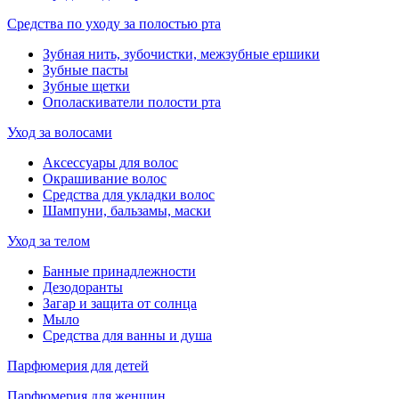
Средства по уходу за полостью рта
Зубная нить, зубочистки, межзубные ершики
Зубные пасты
Зубные щетки
Ополаскиватели полости рта
Уход за волосами
Аксессуары для волос
Окрашивание волос
Средства для укладки волос
Шампуни, бальзамы, маски
Уход за телом
Банные принадлежности
Дезодоранты
Загар и защита от солнца
Мыло
Средства для ванны и душа
Парфюмерия для детей
Парфюмерия для женщин