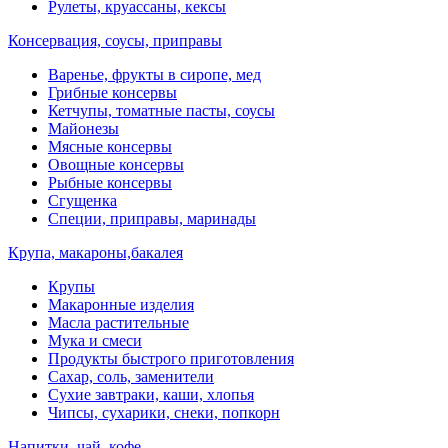
Рулеты, круассаны, кексы
Консервация, соусы, приправы
Варенье, фрукты в сиропе, мед
Грибные консервы
Кетчупы, томатные пасты, соусы
Майонезы
Мясные консервы
Овощные консервы
Рыбные консервы
Сгущенка
Специи, приправы, маринады
Крупа, макароны,бакалея
Крупы
Макаронные изделия
Масла растительные
Мука и смеси
Продукты быстрого приготовления
Сахар, соль, заменители
Сухие завтраки, каши, хлопья
Чипсы, сухарики, снеки, попкорн
Напитки, чай, кофе